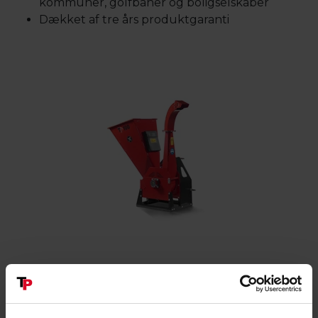
kommuner, golfbaner og boligselskaber
Dækket af tre års produktgaranti
SPECIFIKATIONER
100 MM
195 KG